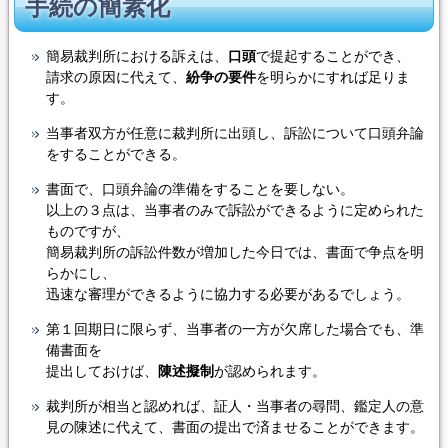
手続の簡素化
簡易裁判所における訴えは、
口頭
で提起することができ、
請求の原因に代えて、
紛争の要件
を明らかにすれば足りま
す。
当事者双方が任意に裁判所に出頭し、訴訟について口頭弁論
をすることができる。
書面で、口頭弁論の準備をすることを要しない。
以上の３点は、当事者のみで訴訟ができるように定められた
ものですが、
簡易裁判所の訴訟件数が増加した今日では、書面で争点を明
らかにし、
迅速な審理ができるように協力する必要があるでしょう。
第１回期日に限らず、当事者の一方が欠席した場合でも、準
備書面を
提出しておけば、
陳述擬制
が認められます。
裁判所が相当と認めれば、証人・当事者の尋問、鑑定人の意
見の陳述に代えて、書面の提出で済ませることができます。