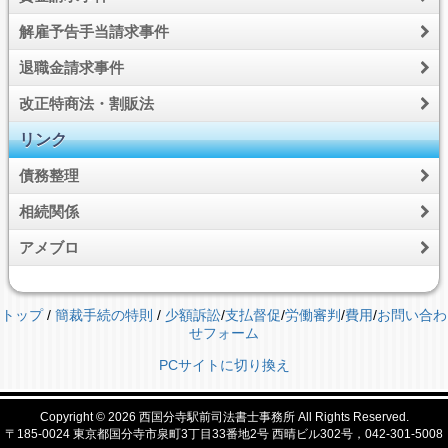
解雇予告手当請求事件
退職金請求事件
改正特商法・割販法
リンク
債務整理
相続関係
アメブロ
トップ
/
簡裁手続の特則
/
少額訴訟
/
支払督促
/
労働審判
/
費用
/
お問い合わ
せフォーム
PCサイトに切り換え
Copyright © 2026
西国分寺駅前司法書士事務所
All Rights Reserved.
〒185-0024 東京都国分寺市泉町3丁目33番地2号 西晴ビル302号，042-301-5008