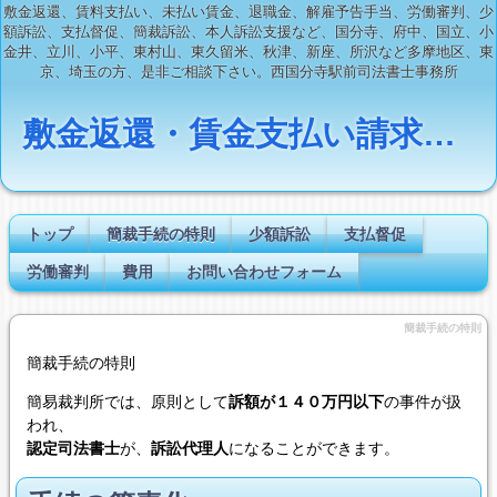
敷金返還、賃料支払い、未払い賃金、退職金、解雇予告手当、労働審判、少
額訴訟、支払督促、簡裁訴訟、本人訴訟支援など、国分寺、府中、国立、小
金井、立川、小平、東村山、東久留米、秋津、新座、所沢など多摩地区、東
京、埼玉の方、是非ご相談下さい。西国分寺駅前司法書士事務所
敷金返還・賃金支払い請求・簡裁訴訟．ＣＯＭ ℡０４２－３０１－５００８
トップ
簡裁手続の特則
少額訴訟
支払督促
労働審判
費用
お問い合わせフォーム
簡裁手続の特則
簡裁手続の特則
簡易裁判所では、原則として
訴額が１４０万円以下
の事件が扱
われ、
認定司法書士
が、
訴訟代理人
になることができます。