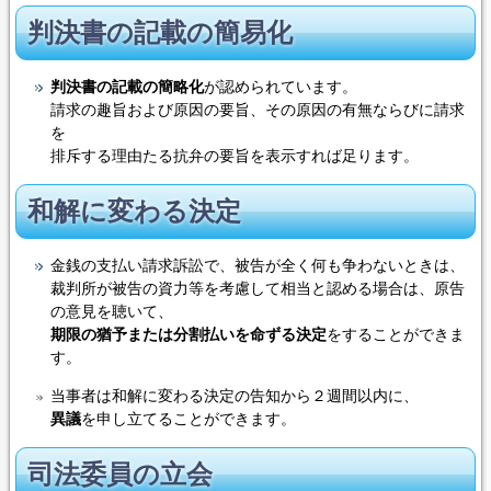
判決書の記載の簡易化
判決書の記載の簡略化
が認められています。
請求の趣旨および原因の要旨、その原因の有無ならびに請求
を
排斥する理由たる抗弁の要旨を表示すれば足ります。
和解に変わる決定
金銭の支払い請求訴訟で、被告が全く何も争わないときは、
裁判所が被告の資力等を考慮して相当と認める場合は、原告
の意見を聴いて、
期限の猶予または分割払いを命ずる決定
をすることができま
す。
当事者は和解に変わる決定の告知から２週間以内に、
異議
を申し立てることができます。
司法委員の立会